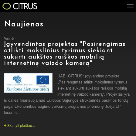
Pereiti į pagrindinį turinį
Tog
nav
Naujienos
8
Vas
Įgyvendintas projektas "Pasirengimas
atlikti mokslinius tyrimus siekiant
sukurti aukštos raiškos mobilią
internetinę vaizdo kamerą"
UAB „CITRUS“ įgyvendino projektą
„Pasirengimas atlikti mokslinius tyrimus
siekiant sukurti aukštos raiškos mobilią
internetinę vaizdo kamerą“. Projektas yra
iš dalies finansuojamas Europos Sąjungos struktūrinės paramos fondų
pagal Ekonomikos augimo veiksmų programos priemonę „Idėja LT“
lėšomis.
Skaityti plačiau...