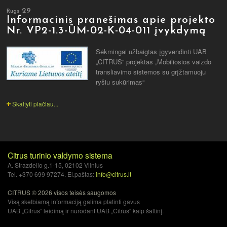
29
Rugs
Informacinis pranešimas apie projekto
Nr. VP2-1.3-ŪM-02-K-04-011 įvykdymą
Sėkmingai užbaigtas įgyvendinti UAB
„CITRUS“ projektas „Mobiliosios vaizdo
transliavimo sistemos su grįžtamuoju
ryšiu sukūrimas“
Skaityti plačiau...
Citrus turinio valdymo sistema
A. Strazdelio g.1-15, 02102 Vilnius
Tel. +370 699 97274. El.paštas:
info@citrus.lt
CITRUS © 2026 visos teisės saugomos
Visą skelbiamą informaciją galima platinti gavus
UAB „Citrus“ leidimą ir nurodant UAB „Citrus“ kaip šaltinį.