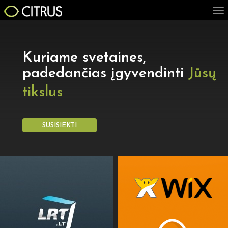
Pereiti į pagrindinį turinį
CITRUS
Tog
nav
Kuriame svetaines,
padedančias įgyvendinti
Jūsų
tikslus
SUSISIEKTI