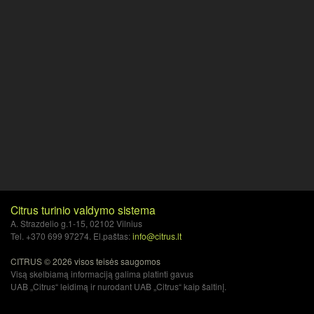
Citrus turinio valdymo sistema
A. Strazdelio g.1-15, 02102 Vilnius
Tel. +370 699 97274. El.paštas:
info@citrus.lt
CITRUS © 2026 visos teisės saugomos
Visą skelbiamą informaciją galima platinti gavus
UAB „Citrus“ leidimą ir nurodant UAB „Citrus“ kaip šaltinį.