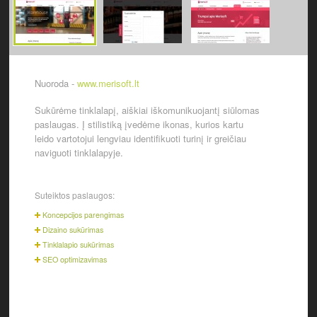
Nuoroda -
www.merisoft.lt
Sukūrėme tinklalapį, aiškiai iškomunikuojantį siūlomas
paslaugas. Į stilistiką įvedėme ikonas, kurios kartu
leido vartotojui lengviau identifikuoti turinį ir greičiau
naviguoti tinklalapyje.
Suteiktos paslaugos:
Koncepcijos parengimas
Dizaino sukūrimas
Tinklalapio sukūrimas
SEO optimizavimas